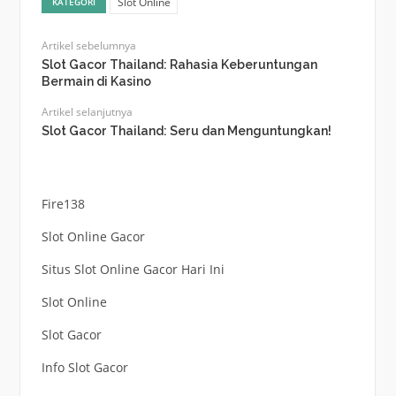
Slot Online
KATEGORI
Artikel sebelumnya
Slot Gacor Thailand: Rahasia Keberuntungan
Bermain di Kasino
Artikel selanjutnya
Slot Gacor Thailand: Seru dan Menguntungkan!
Fire138
Slot Online Gacor
Situs Slot Online Gacor Hari Ini
Slot Online
Slot Gacor
Info Slot Gacor