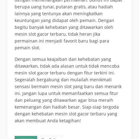
berupa uang tunai, putaran gratis, atau hadiah
lainnya yang tentunya akan meningkatkan
keuntungan yang didapat oleh pemain. Dengan
begitu banyak kehebatan yang ditawarkan oleh
mesin slot gacor terbaru, tidak heran jika
permainan ini menjadi favorit baru bagi para
pemain slot.
Dengan semua keajaiban dan kehebatan yang
ditawarkan, tidak ada alasan untuk tidak mencoba
mesin slot gacor terbaru dengan fitur terkini ini.
Segeralah bergabung dan mulailah menikmati
sensasi bermain mesin slot yang baru dan menarik
ini. Jangan lupa untuk memanfaatkan semua fitur
dan peluang yang ditawarkan agar bisa meraih
kemenangan dan hadiah besar. Siap-siap tergoda
dengan kehebatan mesin slot gacor terbaru yang
akan membuat Anda ketagihan!