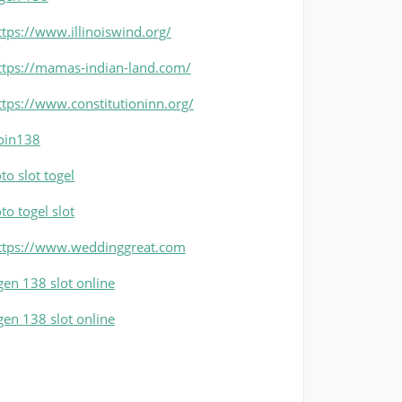
ttps://www.illinoiswind.org/
ttps://mamas-indian-land.com/
ttps://www.constitutioninn.org/
oin138
oto slot togel
oto togel slot
ttps://www.weddinggreat.com
gen 138 slot online
gen 138 slot online