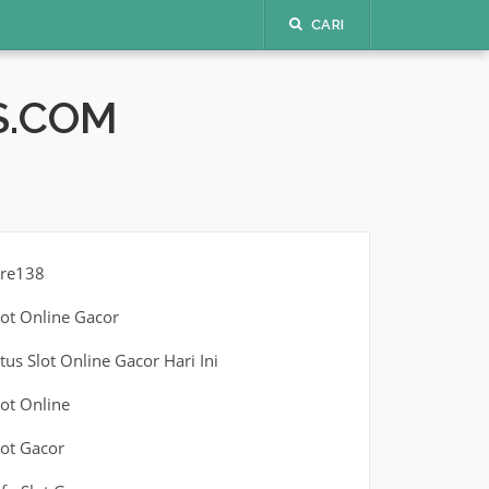
CARI
S.COM
ire138
lot Online Gacor
itus Slot Online Gacor Hari Ini
lot Online
lot Gacor