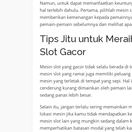
Namun, untuk dapat memanfaatkan keuntunga
hal terlebih dahulu. Pertama, pilihlah mesin
memberikan kemenangan kepada pemainnya.
pemain-pemain sebelumnya dan melihat apa
Tips Jitu untuk Mer
Slot Gacor
Mesin slot yang gacor tidak selalu berada d
mesin slot yang ramai juga memiliki pelua
mesin yang terletak di tempat yang sepi. Hal 
cenderung kurang dimainkan oleh pemain la
sedang panas lebih besar.
Selain itu, jangan terlalu sering memainkan
lokasi mesin jika kamu tidak mendapatkan ke
mesin slot lain yang mungkin sedang dalam k
memperhatikan batasan modal yang telah ka