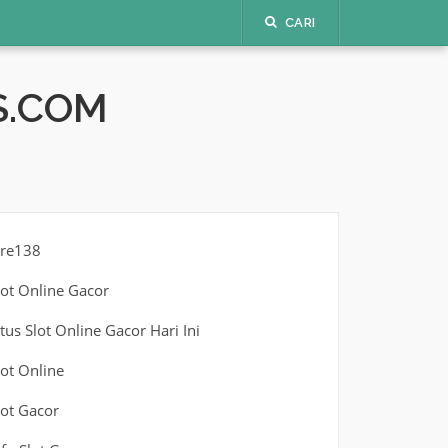
CARI
S.COM
ire138
lot Online Gacor
itus Slot Online Gacor Hari Ini
lot Online
lot Gacor