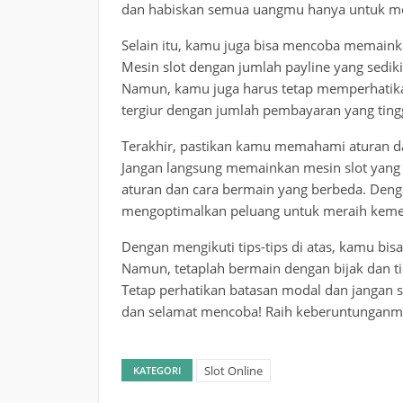
dan habiskan semua uangmu hanya untuk men
Selain itu, kamu juga bisa mencoba memainka
Mesin slot dengan jumlah payline yang sedik
Namun, kamu juga harus tetap memperhatika
tergiur dengan jumlah pembayaran yang ting
Terakhir, pastikan kamu memahami aturan dan
Jangan langsung memainkan mesin slot yang 
aturan dan cara bermain yang berbeda. Den
mengoptimalkan peluang untuk meraih kem
Dengan mengikuti tips-tips di atas, kamu bi
Namun, tetaplah bermain dengan bijak dan t
Tetap perhatikan batasan modal dan jangan s
dan selamat mencoba! Raih keberuntunganmu 
Slot Online
KATEGORI