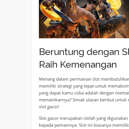
Beruntung dengan Sl
Raih Kemenangan
Menang dalam permainan slot membutuhkan l
memiliki strategi yang tepat untuk memaksi
yang dapat kamu coba adalah dengan memaink
memainkannya? Simak ulasan berikut untuk
slot gacor!
Slot gacor merupakan istilah yang digunaka
kepada pemainnya. Slot ini biasanya memiliki