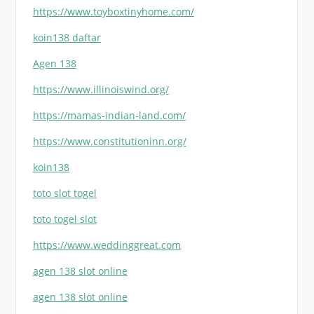
https://www.toyboxtinyhome.com/
koin138 daftar
Agen 138
https://www.illinoiswind.org/
https://mamas-indian-land.com/
https://www.constitutioninn.org/
koin138
toto slot togel
toto togel slot
https://www.weddinggreat.com
agen 138 slot online
agen 138 slot online