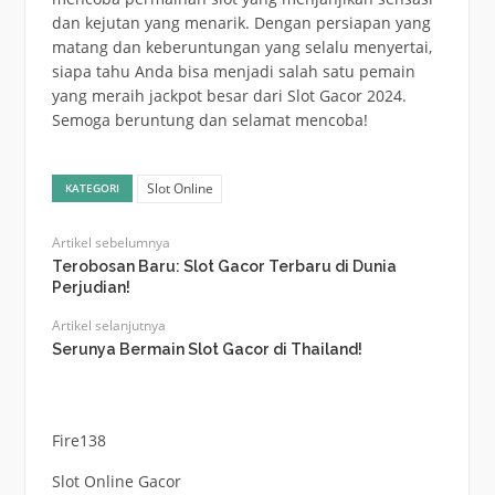
dan kejutan yang menarik. Dengan persiapan yang
matang dan keberuntungan yang selalu menyertai,
siapa tahu Anda bisa menjadi salah satu pemain
yang meraih jackpot besar dari Slot Gacor 2024.
Semoga beruntung dan selamat mencoba!
Slot Online
KATEGORI
Artikel sebelumnya
Terobosan Baru: Slot Gacor Terbaru di Dunia
Perjudian!
Artikel selanjutnya
Serunya Bermain Slot Gacor di Thailand!
Fire138
Slot Online Gacor