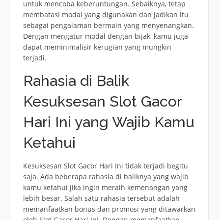
untuk mencoba keberuntungan. Sebaiknya, tetap
membatasi modal yang digunakan dan jadikan itu
sebagai pengalaman bermain yang menyenangkan.
Dengan mengatur modal dengan bijak, kamu juga
dapat meminimalisir kerugian yang mungkin
terjadi.
Rahasia di Balik
Kesuksesan Slot Gacor
Hari Ini yang Wajib Kamu
Ketahui
Kesuksesan Slot Gacor Hari Ini tidak terjadi begitu
saja. Ada beberapa rahasia di baliknya yang wajib
kamu ketahui jika ingin meraih kemenangan yang
lebih besar. Salah satu rahasia tersebut adalah
memanfaatkan bonus dan promosi yang ditawarkan
oleh Slot Gacor Hari Ini. Dengan memanfaatkan