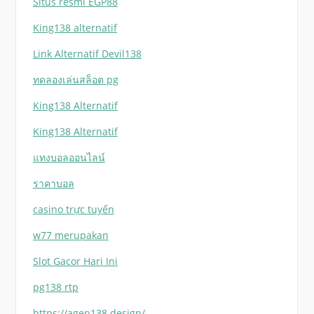
Situs resmi EGP88
King138 alternatif
Link Alternatif Devil138
ทดลองเล่นสล็อต pg
King138 Alternatif
King138 Alternatif
แทงบอลออนไลน์
ราคาบอล
casino trực tuyến
w77 merupakan
Slot Gacor Hari Ini
pg138 rtp
https://agen138.design/